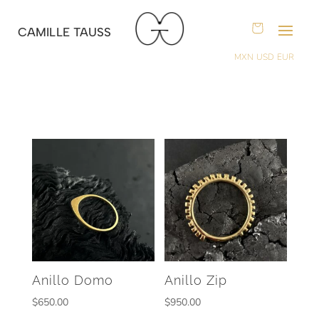
CAMILLE TAUSS
MXN
USD
EUR
Anillo Domo
Anillo Zip
$
650.00
$
950.00