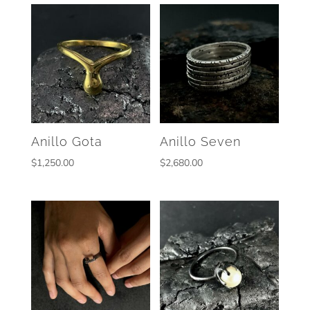
Anillo Gota
Anillo Seven
$
1,250.00
$
2,680.00