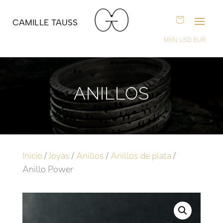
CAMILLE TAUSS
MXN
USD
EUR
ANILLOS
Inicio
/
Joyas
/
Anillos
/
Anillos de plata
/
Anillo Power