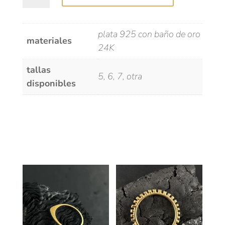
cantidad
plata 925 con baño de oro
materiales
24K
tallas
5, 6, 7, otra
disponibles