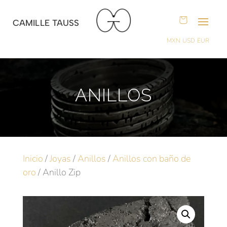
CAMILLE TAUSS
MXN
USD
EUR
ANILLOS
Inicio
/
Joyas
/
Anillos
/
Anillos con baño de
oro
/ Anillo Zip