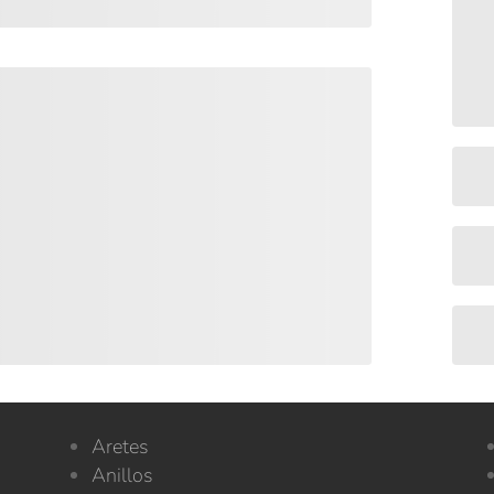
Aretes
s
Anillos