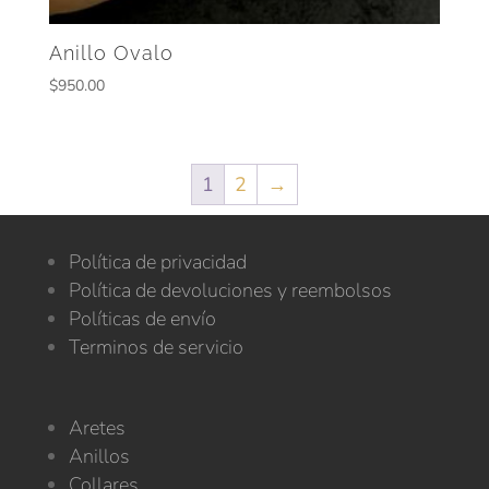
Anillo Ovalo
$
950.00
1
2
→
Política de privacidad
Política de devoluciones y reembolsos
Políticas de envío
Terminos de servicio
Aretes
Anillos
Collares