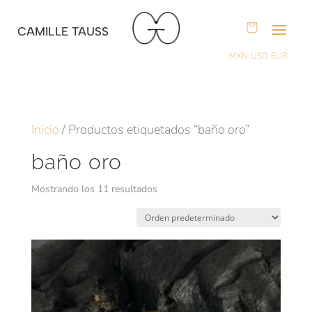
CAMILLE TAUSS
MXN
USD
EUR
Inicio
/ Productos etiquetados “baño oro”
baño oro
Mostrando los 11 resultados