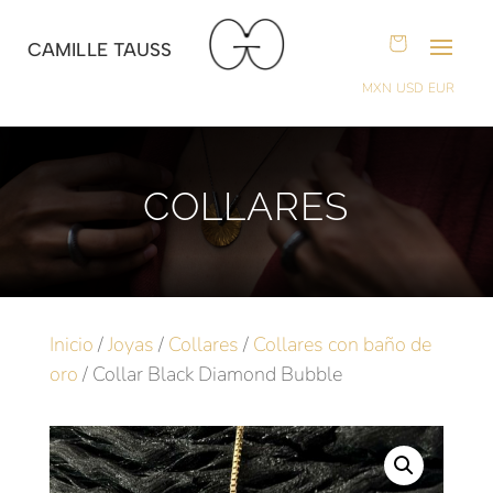
CAMILLE TAUSS
MXN
USD
EUR
COLLARES
Inicio
/
Joyas
/
Collares
/
Collares con baño de
oro
/ Collar Black Diamond Bubble