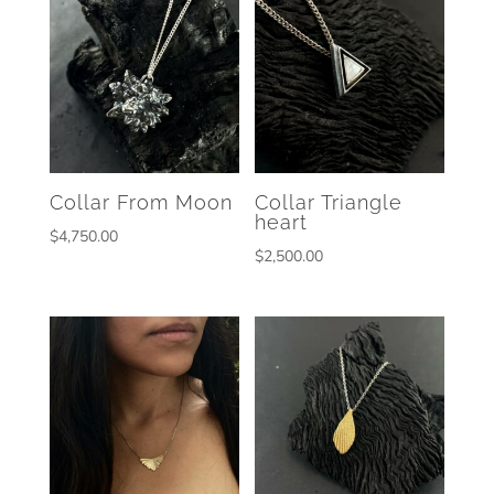
Collar From Moon
Collar Triangle
heart
$
4,750.00
$
2,500.00