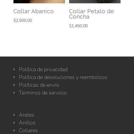
Collar Abanico
Collar Petalo de
Concha
$
2,500.00
$
1,450.00
Política de privacidad
Política de devoluciones y reembolsos
Políticas de envío
Terminos de servicio
Aretes
Anillos
Collares