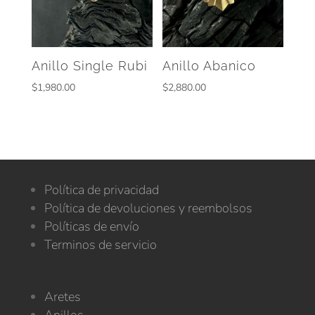
Anillo Single Rubi
Anillo Abanico
$
1,980.00
$
2,880.00
Política de privacidad
Política de devoluciones y reembolsos
Políticas de envío
Terminos de servicio
Aretes