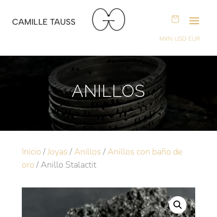
CAMILLE TAUSS
MXN
USD
EUR
ANILLOS
Inicio
/
Joyas
/
Anillos
/
Anillos con baño de
oro
/ Anillo Stalactit