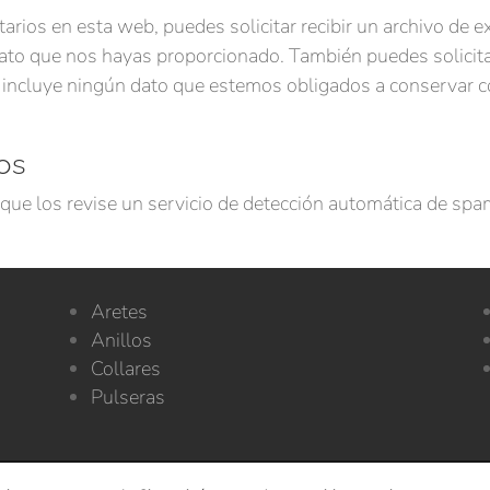
arios en esta web, puedes solicitar recibir un archivo de 
dato que nos hayas proporcionado. También puedes solicit
 incluye ningún dato que estemos obligados a conservar co
os
que los revise un servicio de detección automática de spa
Aretes
s
Anillos
Collares
Pulseras