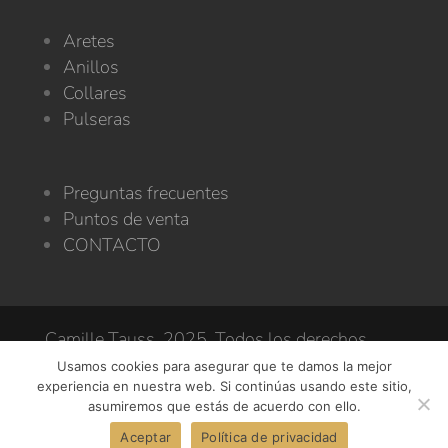
Aretes
Anillos
Collares
Pulseras
Preguntas frecuentes
Puntos de venta
CONTACTO
Camille Tauss. 2025. Todos los derechos
reservados
Usamos cookies para asegurar que te damos la mejor
experiencia en nuestra web. Si continúas usando este sitio,
asumiremos que estás de acuerdo con ello.
Envío gratis a toda la república en pedidos mayores a
Aceptar
Política de privacidad