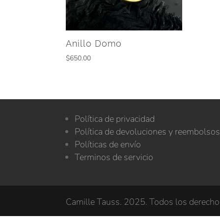
Anillo Domo
$
650.00
Política de privacidad
Política de devoluciones y reembolso
Políticas de envío
Terminos de servicio
Camille Tauss. 2025. Todos los derech