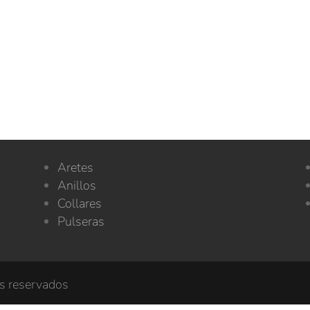
Aretes
s
Anillos
Collares
Pulseras
os reservados